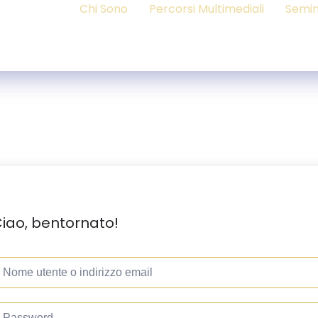
Chi Sono
Percorsi Multimediali
Semin
iao, bentornato!