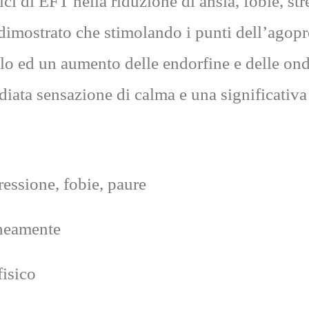
ici di EFT nella riduzione di ansia, fobie, str
mostrato che stimolando i punti dell’agopre
olo ed un aumento delle endorfine e delle on
ediata sensazione di calma e una significativa 
ressione, fobie, paure
aneamente
fisico