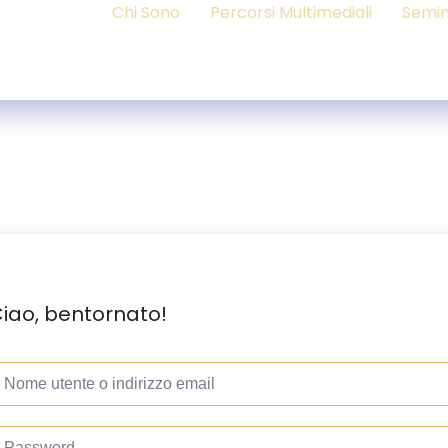
Chi Sono
Percorsi Multimediali
Semin
iao, bentornato!