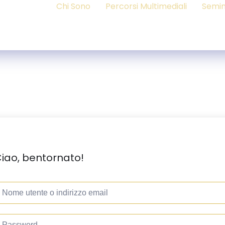
Chi Sono
Percorsi Multimediali
Semin
iao, bentornato!