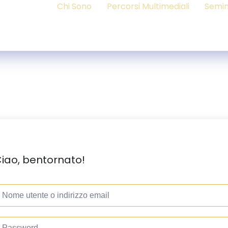
Chi Sono
Percorsi Multimediali
Semin
iao, bentornato!