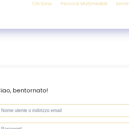
Chi Sono
Percorsi Multimediali
Semin
iao, bentornato!