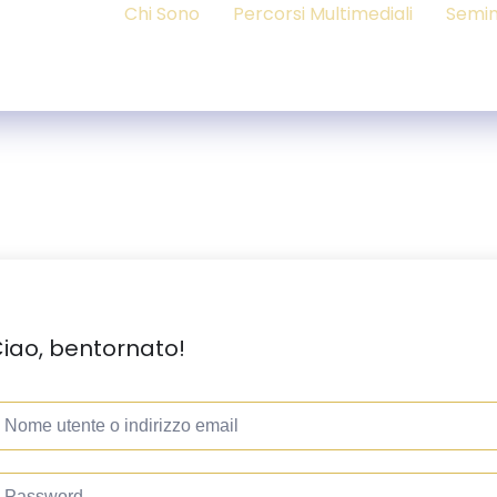
Chi Sono
Percorsi Multimediali
Semin
iao, bentornato!