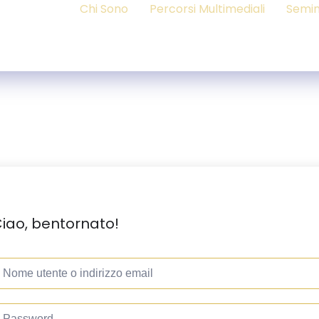
Chi Sono
Percorsi Multimediali
Semin
iao, bentornato!