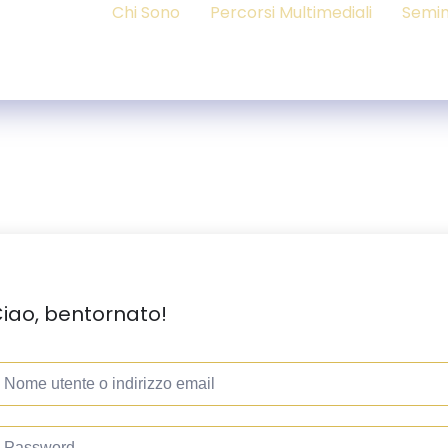
Chi Sono
Percorsi Multimediali
Semin
iao, bentornato!