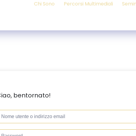
Chi Sono
Percorsi Multimediali
Semin
iao, bentornato!