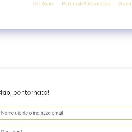
Chi Sono
Percorsi Multimediali
Semin
iao, bentornato!