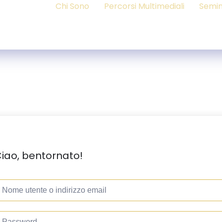
Chi Sono
Percorsi Multimediali
Semin
iao, bentornato!