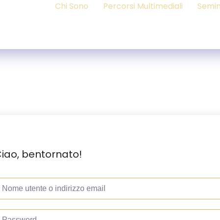
Chi Sono
Percorsi Multimediali
Semin
iao, bentornato!