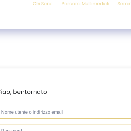
Chi Sono
Percorsi Multimediali
Semin
iao, bentornato!