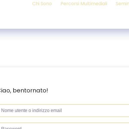
Chi Sono
Percorsi Multimediali
Semin
iao, bentornato!