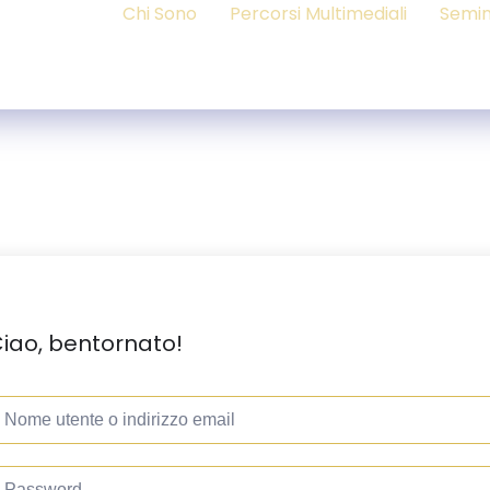
Chi Sono
Percorsi Multimediali
Semin
iao, bentornato!