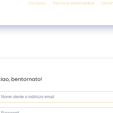
Chi Sono
Percorsi Multimediali
Semin
iao, bentornato!