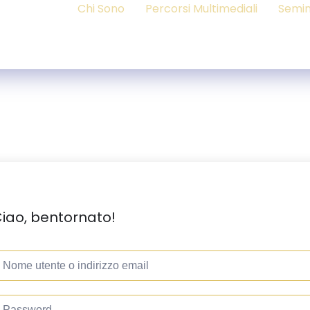
Chi Sono
Percorsi Multimediali
Semin
iao, bentornato!