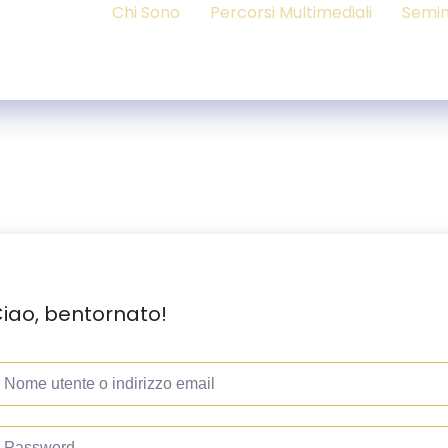
Chi Sono
Percorsi Multimediali
Semin
iao, bentornato!