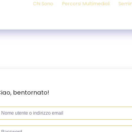
Chi Sono
Percorsi Multimediali
Semin
iao, bentornato!