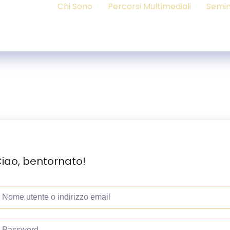
Chi Sono
Percorsi Multimediali
Semin
iao, bentornato!