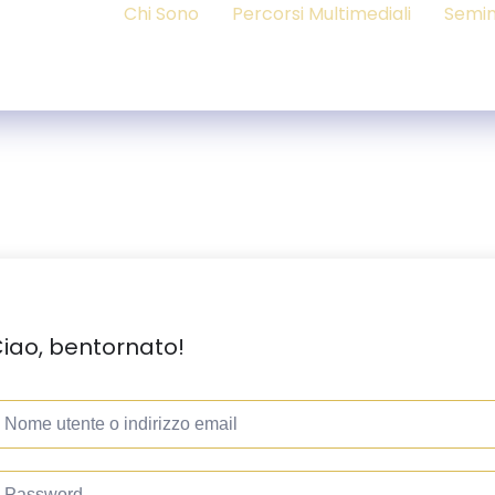
Chi Sono
Percorsi Multimediali
Semin
iao, bentornato!