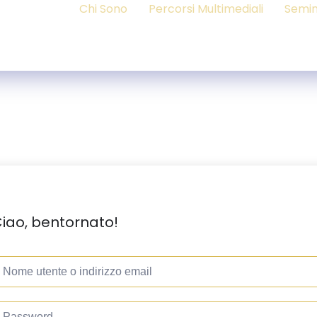
Chi Sono
Percorsi Multimediali
Semin
iao, bentornato!