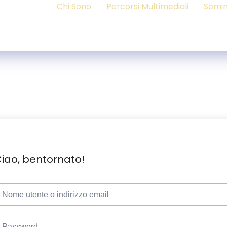
Chi Sono
Percorsi Multimediali
Semin
iao, bentornato!