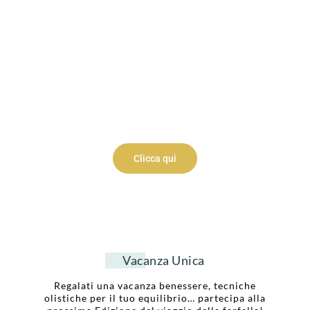
Hai Bisogno di
più info?
Saremo felici di aiutarti
Clicca qui
Vacanza Unica
Regalati una vacanza benessere, tecniche
olistiche per il tuo equilibrio… partecipa alla