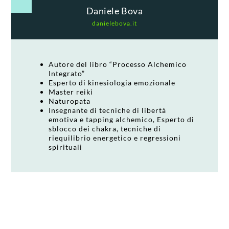
Daniele Bova
danielebova.it
Autore del libro “Processo Alchemico
Integrato”
Esperto di kinesiologia emozionale
Master reiki
Naturopata
Insegnante di tecniche di libertà
emotiva e tapping alchemico, Esperto di
sblocco dei chakra, tecniche di
riequilibrio energetico e regressioni
spirituali