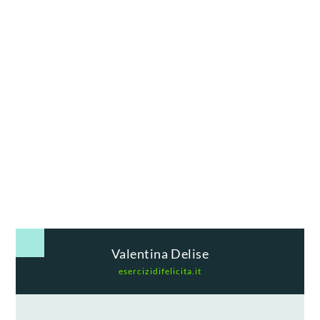
Valentina Delise
esercizidifelicita.it